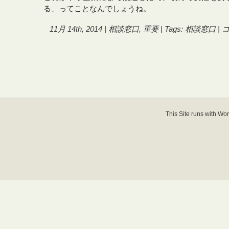
る、ってことなんでしょうね。
最
11月 14th, 2014 |
相談窓口
,
重要
| Tags:
相談窓口
|
も
重
要
視
さ
れ
る
も
の
This Site runs with
Wor
は