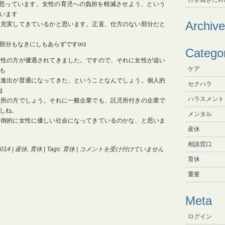
と思っています。女性の育児への負担を軽減させよう、という
います
Archive
も充実してきているかと思います。正直、仕方のない部分だと
部分もなきにしもあらずですorz
Catego
男性の方が優遇されてきました。ですので、それに女性が追い
ケア
も
会進出が普通になってきた、ということなんでしょう。個人的
セクハラ
は
ハラスメント
役所の方でしょう。それに一般企業でも、託児所付きの企業で
しね。
メンタル
圧倒的に女性に優しい社会になってきているのかな、と思いま
産休
相談窓口
世
014 |
産休
,
育休
| Tags:
育休
|
コメントを受け付けていません
間
育休
の
重要
女
性
へ
Meta
の
対
ログイン
応