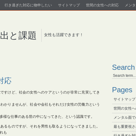
行き過ぎた対応に物申したい
サイトマップ
世間の女性への対応
メンタ
進出と課題
女性も活躍できます！
Search
対応
Pages
識ですけど、社会の女性へのケアというのが非常に充実してき
サイトマップ
はわかりませんが、社会や会社もそれだけ女性の労働力という
世間の女性へ
多様な仕事のある世の中になってきた、という認識です。
メンタル面で
らあるものですが、それを男性も取るようになってきました。
最も重要視さ
れも
行き過ぎた対