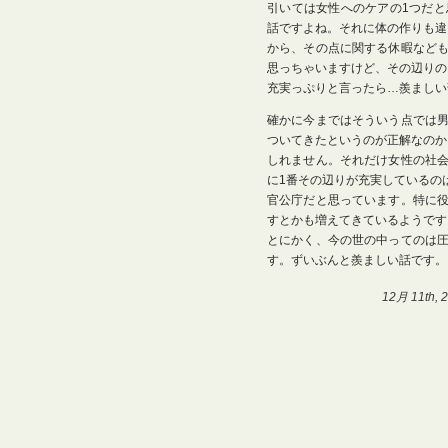
引いては女性へのケアの1つだ
話ですよね。それに体の作りも違
から、その点に関する休暇など
思っちゃいますけど、その辺りの
充実っぷりと言ったら…羨ましい
確かに今まではそういう点では
ついてきたというのが正解なのか
しれません。それだけ女性の社
に1番その辺りが充実しているの
官公庁だと思っています。特に
すとかも増えてきているようです
とにかく、今の世の中ってのは
す。ずいぶんと羨ましい話です。
12月 11th, 2